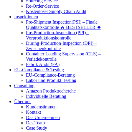
Sourcing Service
Re-Order-Service
Kostenloser Supply Chain Audit
Inspektionen
Pre-Shipment Inspection(PSI) – Finale
Qualitätskontrolle 🔥 BESTSELLER 🔥
Pre-Production-Inspektion (PPI) –
Vorproduktionskontrolle
During-Production-Inspection (DPI) –
Zwischenkontrolle
Container Loading Supervision (CLS) –
Verladekontrolle
Fabrik Audit (FA)
EU-Compliance & Testing
EU-Compliance-Beratung
Labor und Produkt-Testing
Consulting
Amazon Produktrecherche
Individuelle Beratung
Über uns
Kundenstimmen
Kontakt
Das Unternehmen
Das Team
Case Study