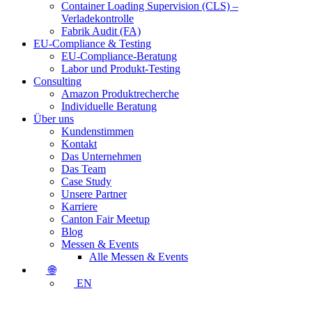
Container Loading Supervision (CLS) –
Verladekontrolle
Fabrik Audit (FA)
EU-Compliance & Testing
EU-Compliance-Beratung
Labor und Produkt-Testing
Consulting
Amazon Produktrecherche
Individuelle Beratung
Über uns
Kundenstimmen
Kontakt
Das Unternehmen
Das Team
Case Study
Unsere Partner
Karriere
Canton Fair Meetup
Blog
Messen & Events
Alle Messen & Events
🌐
EN